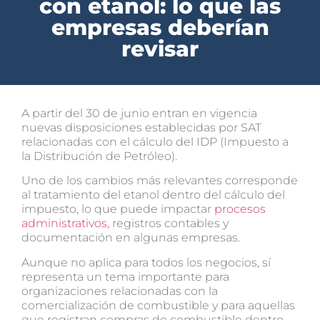
con etanol: lo que las
empresas deberían
revisar
A partir del 30 de junio entran en vigencia
nuevas disposiciones establecidas por SAT
relacionadas con el cálculo del IDP (Impuesto a
la Distribución de Petróleo).
Uno de los cambios más relevantes corresponde
al tratamiento del etanol dentro del cálculo del
impuesto, lo que puede impactar
procesos
administrativos,
registros contables y
documentación en algunas empresas.
Aunque no aplica para todos los negocios, sí
representa un tema importante para
organizaciones relacionadas con la
comercialización de combustible y para aquellas
que registran compras de combustible dentro