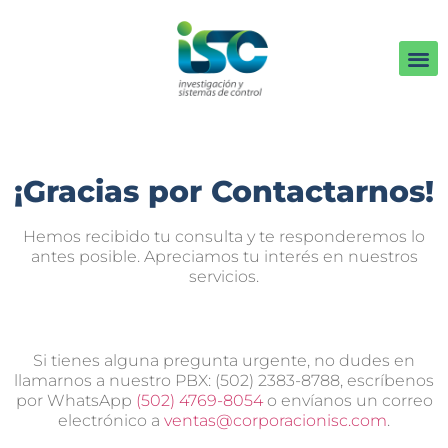
¡Gracias por Contactarnos!
Hemos recibido tu consulta y te responderemos lo
antes posible. Apreciamos tu interés en nuestros
servicios.
Si
tienes
alguna
pregunta
urgente
,
no
dudes
en
llamarnos a nuestro
PBX: (502) 2383-8788, escríbenos
por WhatsApp
(502) 4769-8054
o
envíanos
un
correo
electr
ó
nico
a
ventas@corporacionisc.com
.