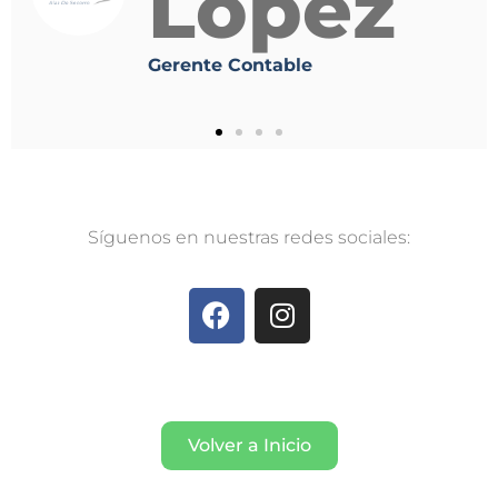
o
López
Gerente Contable
S
í
guenos
en
nuestras
redes
sociales
:
Volver a Inicio